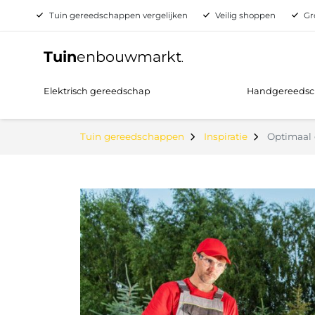
Tuin gereedschappen vergelijken
Veilig shoppen
Gr
Tuin
enbouwmarkt
.
Elektrisch gereedschap
Handgereeds
Tuin gereedschappen
Inspiratie
Optimaal 