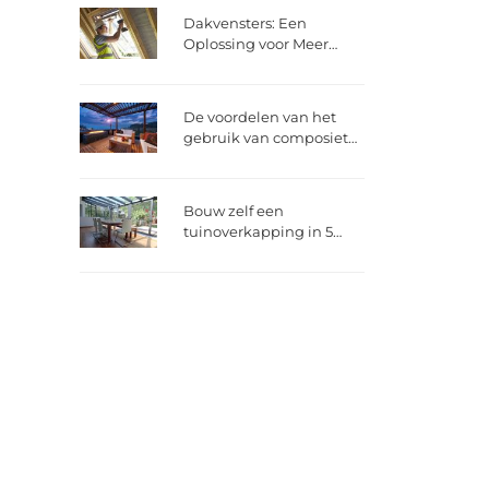
Dakvensters: Een
Oplossing voor Meer
Licht, Lucht en Ruimte in
Je Huis
De voordelen van het
gebruik van composiet
vlonderplanken
Bouw zelf een
tuinoverkapping in 5
stappen