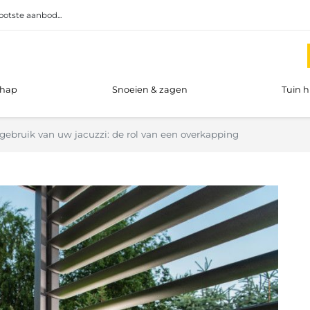
ootste aanbod...
chap
Snoeien & zagen
Tuin 
gebruik van uw jacuzzi: de rol van een overkapping