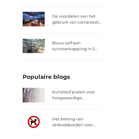
Licht, Lucht en Ruimte in
Je Huis
De voordelen van het
gebruik van composiet
vlonderplanken
Bouw zelf een
tuinoverkapping in 5
stappen
Populaire blogs
Kunststof platen voor
hoogwaardige
gevelbekledingen
Het belang van
verbodsborden voor
honden in openbare
ruimtes